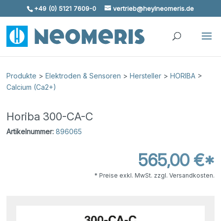
+49 (0) 5121 7609-0
vertrieb@heylneomeris.de
Skip To Content
Produkte
>
Elektroden & Sensoren
>
Hersteller
>
HORIBA
>
Calcium (Ca2+)
Horiba 300-CA-C
Artikelnummer:
896065
565,00 €*
* Preise exkl. MwSt. zzgl. Versandkosten.