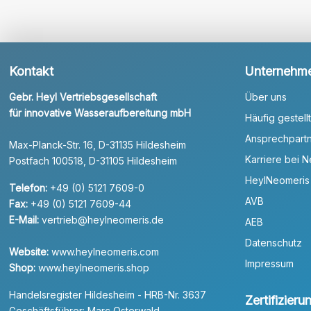
Kontakt
Unternehm
Gebr. Heyl Vertriebsgesellschaft
Über uns
für innovative Wasseraufbereitung mbH
Häufig gestell
Ansprechpart
Max-Planck-Str. 16, D-31135 Hildesheim
Karriere bei 
Postfach 100518, D-31105 Hildesheim
HeylNeomeris
Telefon:
+49 (0) 5121 7609-0
AVB
Fax:
+49 (0) 5121 7609-44
E-Mail:
vertrieb@heylneomeris.de
AEB
Datenschutz
Website:
www.heylneomeris.com
Impressum
Shop:
www.heylneomeris.shop
Handelsregister Hildesheim - HRB-Nr. 3637
Zertifizier
Geschäftsführer: Marc Osterwald