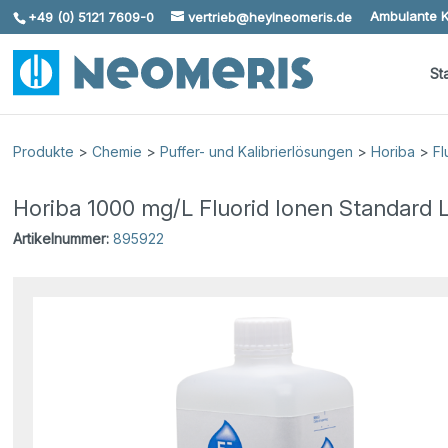
Ambulante K
+49 (0) 5121 7609-0
vertrieb@heylneomeris.de
Skip To Content
St
Produkte
>
Chemie
>
Puffer- und Kalibrierlösungen
>
Horiba
>
Fl
Horiba 1000 mg/L Fluorid Ionen Standard 
Artikelnummer:
895922