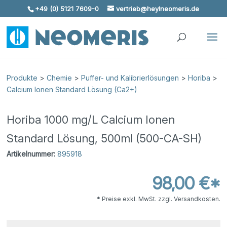
+49 (0) 5121 7609-0
vertrieb@heylneomeris.de
Skip To Content
Produkte
>
Chemie
>
Puffer- und Kalibrierlösungen
>
Horiba
>
Calcium Ionen Standard Lösung (Ca2+)
Horiba 1000 mg/L Calcium Ionen
Standard Lösung, 500ml (500-CA-SH)
Artikelnummer:
895918
98,00 €*
* Preise exkl. MwSt. zzgl. Versandkosten.