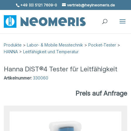
+49 (0) 5121 7609-0
vertrieb@heylneomeris.de
Skip To Content
Produkte
>
Labor- & Mobile Messtechnik
>
Pocket-Tester
>
HANNA
>
Leitfähigkeit und Temperatur
Hanna DiST®4 Tester für Leitfähigkeit
Artikelnummer:
330060
Preis auf Anfrage