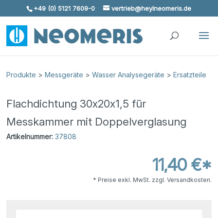
+49 (0) 5121 7609-0
vertrieb@heylneomeris.de
Skip To Content
Produkte
>
Messgeräte
>
Wasser Analysegeräte
>
Ersatzteile
Flachdichtung 30x20x1,5 für
Messkammer mit Doppelverglasung
Artikelnummer:
37808
11,40 €*
* Preise exkl. MwSt. zzgl. Versandkosten.