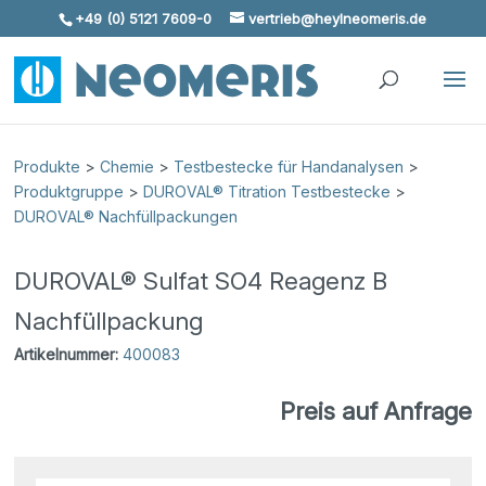
+49 (0) 5121 7609-0
vertrieb@heylneomeris.de
Skip To Content
Produkte
>
Chemie
>
Testbestecke für Handanalysen
>
Produktgruppe
>
DUROVAL® Titration Testbestecke
>
DUROVAL® Nachfüllpackungen
DUROVAL® Sulfat SO4 Reagenz B
Nachfüllpackung
Artikelnummer:
400083
Preis auf Anfrage