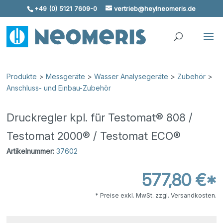
+49 (0) 5121 7609-0
vertrieb@heylneomeris.de
Skip To Content
Produkte
>
Messgeräte
>
Wasser Analysegeräte
>
Zubehör
>
Anschluss- und Einbau-Zubehör
Druckregler kpl. für Testomat® 808 /
Testomat 2000® / Testomat ECO®
Artikelnummer:
37602
577,80 €*
* Preise exkl. MwSt. zzgl. Versandkosten.