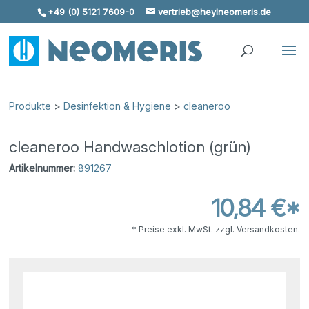
+49 (0) 5121 7609-0
vertrieb@heylneomeris.de
Skip To Content
Produkte
>
Desinfektion & Hygiene
>
cleaneroo
cleaneroo Handwaschlotion (grün)
Artikelnummer:
891267
10,84 €*
* Preise exkl. MwSt. zzgl. Versandkosten.