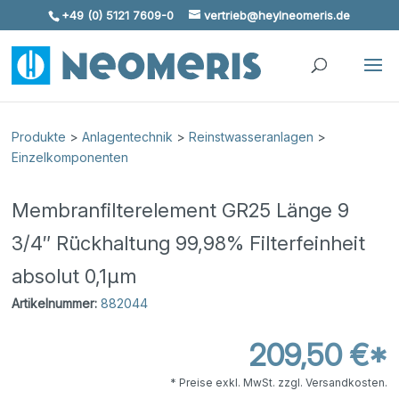
+49 (0) 5121 7609-0
vertrieb@heylneomeris.de
Skip To Content
Produkte
>
Anlagentechnik
>
Reinstwasseranlagen
>
Einzelkomponenten
Membranfilterelement GR25 Länge 9
3/4″ Rückhaltung 99,98% Filterfeinheit
absolut 0,1µm
Artikelnummer:
882044
209,50 €*
* Preise exkl. MwSt. zzgl. Versandkosten.